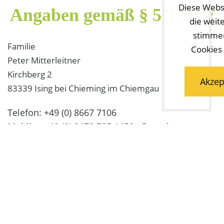
Diese Webs
Angaben
gemäß
§
5
TMG:
die weit
stimmen
Familie
Cookies
Peter Mitterleitner
Kirchberg 2
Akzep
83339 Ising bei Chieming im Chiemgau
Telefon: +49 (0) 8667 7106
Mobil: +49 (0) 0170 795 1450 - Peter jun.
Mobil: +49 (0) 160 964 246 44 - Roswitha
Telefax: +49 (0) 8667 88 59 56
info@wimmerhof-ising.de
Inhaber
Peter Mitterleitner